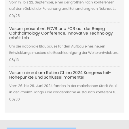
Vom 19. bis 22. September, einer der größten Fach konferenzen
auf dem Gebiet der Forschung und Behandlung von Netzhaut
erkrankungen, wurde das 24. Jahres treffen der Europäischen
09/25
Gesellschaft für Retina-Spezialisten (EURETINA 2024) in
Barcelona, Spanien, erfolgreich abgeschlossen. Auf dieser
Vesber präsentiert FCVB und FCB auf der Beijing
Ophthalmology Conference, Innovative Technology
internat ionalen jährlichen akademischen Spitzen konferenz
erhält Lob
präsentierte Vesber seine innovativen Produkte, den Faltbaren
Um die nationale Blaupause für den Aufbau eines neuen
Capsular Vitreous Body (FCVB) und den Faltbaren Capsular
Entwicklungs musters, die Beschleunigung der Weiterentwicklung
Buckle (FCB), und zog Experten aus verschiedenen Ländern an,
der Strategie für gesundes China und den Bau der Gesundheits
um über neue Technologien zur Behandlung von Augen
08/13
seidenstraße weiter umzusetzen, wurde die "Pekinger
verletzungen und Netzhaut ablösung zu diskutieren und eine
Gesundheits konferenz 2024" vom Internat ionalen Austausch-
sehr lebendige Atmosphäre vor Ort.
Vesber nimmt am Retina China 2024 Kongress teil-
Höhepunkte und Schlüssel momente!
und Kooperations zentrum der Nationalen Gesundheit akribisch
organisiert Kommission, Wurde vom 9. bis 11. August im Beijing
Vom 26. bis 29. Juni 2024 fanden in der malerischen Stadt Wuxi
National Convention Center eingeweiht.
in der Provinz Jiangsu die akademische Austausch konferenz für
Netzhaut erkrankungen und das internat ionale Retina-
06/30
Symposium 2024 erfolgreich statt. Diese Konferenz brachte über
300 führende Augen experten und Wissenschaftler aus dem In-
und Ausland zusammen, um die neuesten Forschungs
fortschritte, Behandlungs technologien und klinischen Probleme