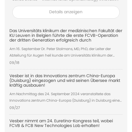
Surgery mit dem Titel "FCB Ultra-Minimal Invasive
Details anzeigen
Treatment for RRD" erfolgreich gestartet.
Das Universitäts klinikum der medizinischen Fakultät der
KU Leuven in Belgien führte die erste FCVB-Operation
der dritten Generation erfolgreich durch
Am 16. September Dr. Peter Stalmans, MD, PhD, der Leiter der
Abteilung für Augen heil kunde am Universitäts klinikum der
medizinischen Fakultät der KU Leuven, Belgien, Der FCVB der
09/18
dritten Generation wurde erstmals erfolgreich eingesetzt, um
einem Patienten mit einem schwer verletzten Auge infolge einer
Vesber ist in das Innovations zentrum China-Europa
(Duisburg) eingezogen und wird seinen Übersee markt
schweren Augen verletzung einen Ballon zu implantieren und
kräftig ausbauen!
den atrophie rten Augapfel zu erhalten.
Am Nachmittag des 24. September 2024 veranstaltete das
Innovations zentrum China-Europa (Duisburg) in Duisburg eine
"Innovative Ophthalmic Technology Cooperation Conference"
09/27
und eine Begrüßung veranstaltung für neue Projekte.
Vesber nimmt am 24. Euretina-Kongress teil, wobei
FCVB & FCB New Technologies Lob erhalten!