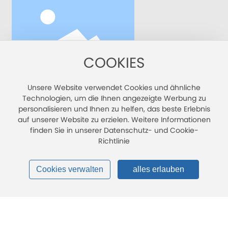
auf dem Gebiet der Netzhaut erkrankungen zu diskutieren. Als
maßgebliche akademische Austausch plattform auf dem Gebiet
der Netzhaut erkrankungen in China nahmen mehr als 8.000
Ärzte und Unternehmens vertreter aus dem ganzen Land an
dieser großartigen Veranstaltung teil.
COOKIES
Unsere Website verwendet Cookies und ähnliche
86-20-28687088
Technologien, um die Ihnen angezeigte Werbung zu
Info@vesber.com
personalisieren und Ihnen zu helfen, das beste Erlebnis
auf unserer Website zu erzielen. Weitere Informationen
Gebäude 11, Nr. 6,Nan jiang 2. Straße, Zhu jiang Straße,
finden Sie in unserer Datenschutz- und Cookie-
Bezirk Nansha, Guangzhou
Richtlinie
www.vesber.cn
Cookies verwalten
alles erlauben
©COPYRIGHT 2024 Guangzhou Vesber Biotech nology Co.,
Ltd. |
SEO Tags
Datenschutz richtlinie