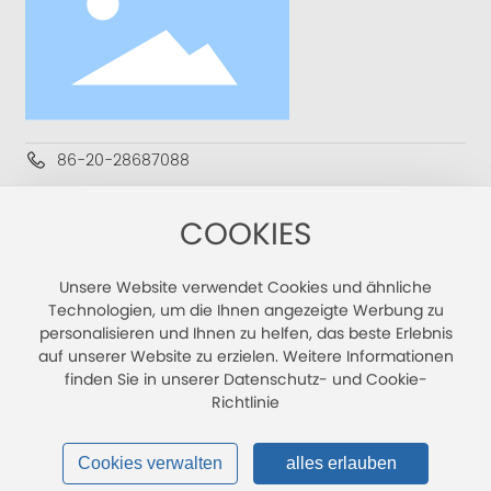
86-20-28687088
Info@vesber.com
COOKIES
Gebäude 11, Nr. 6,Nan jiang 2. Straße, Zhu jiang Straße,
Bezirk Nansha, Guangzhou
Unsere Website verwendet Cookies und ähnliche
www.vesber.cn
Technologien, um die Ihnen angezeigte Werbung zu
personalisieren und Ihnen zu helfen, das beste Erlebnis
auf unserer Website zu erzielen. Weitere Informationen
finden Sie in unserer Datenschutz- und Cookie-
Richtlinie
©COPYRIGHT 2024 Guangzhou Vesber Biotech nology Co.,
Ltd. |
SEO Tags
Datenschutz richtlinie
Cookies verwalten
alles erlauben
Lizenz
粤ICP备14063046号-4
Angetrieben von 300.cn